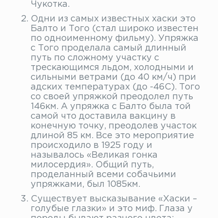
Чукотка.
Одни из самых известных хаски это
Балто и Того (стал широко известен
по одноименному фильму). Упряжка
с Того проделала самый длинный
путь по сложному участку с
трескающимся льдом, холодными и
сильными ветрами (до 40 км/ч) при
адских температурах (до -46С). Того
со своей упряжкой преодолел путь
146км. А упряжка с Балто была той
самой что доставила вакцину в
конечную точку, преодолев участок
длиной 85 км. Все это мероприятие
происходило в 1925 году и
называлось «Великая гонка
милосердия». Общий путь,
проделанный всеми собачьими
упряжками, был 1085км.
Существует высказывание «Хаски –
голубые глазки» и это миф. Глаза у