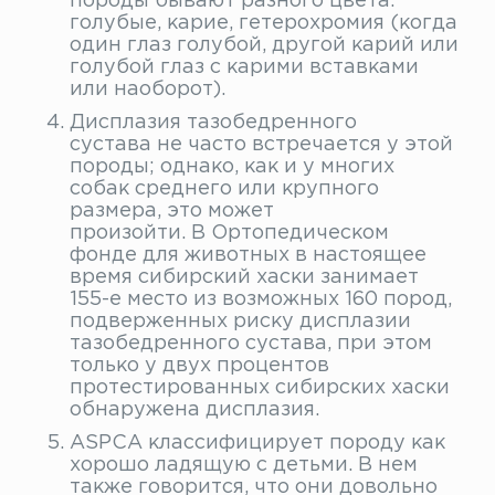
породы бывают разного цвета:
голубые, карие, гетерохромия (когда
один глаз голубой, другой карий или
голубой глаз с карими вставками
или наоборот).
Дисплазия тазобедренного
сустава не часто встречается у этой
породы; однако, как и у многих
собак среднего или крупного
размера, это может
произойти. В Ортопедическом
фонде для животных в настоящее
время сибирский хаски занимает
155-е место из возможных 160 пород,
подверженных риску дисплазии
тазобедренного сустава, при этом
только у двух процентов
протестированных сибирских хаски
обнаружена дисплазия.
ASPCA классифицирует породу как
хорошо ладящую с детьми. В нем
также говорится, что они довольно